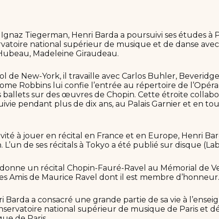
 Ignaz Tiegerman, Henri Barda a poursuivi ses études à P
rvatoire national supérieur de musique et de danse ave
Hubeau, Madeleine Giraudeau.
ool de New-York, il travaille avec Carlos Buhler, Beverid
ome Robbins lui confie l’entrée au répertoire de l’Opéra
es ballets sur des œuvres de Chopin. Cette étroite collabo
uivie pendant plus de dix ans, au Palais Garnier et en to
ité à jouer en récital en France et en Europe, Henri Ba
 L’un de ses récitals à Tokyo a été publié sur disque (La
 il donne un récital Chopin-Fauré-Ravel au Mémorial de 
 des Amis de Maurice Ravel dont il est membre d’honneur
nri Barda a consacré une grande partie de sa vie à l’en
servatoire national supérieur de musique de Paris et dé
ue de Paris.