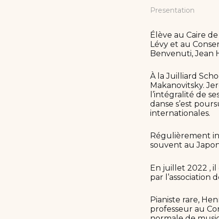
Presentation
Élève au Caire de
Lévy et au Conse
Benvenuti, Jean 
À la Juilliard Sch
Makanovitsky. Jer
l’intégralité de s
danse s’est pours
internationales.
Régulièrement inv
souvent au Japon.
En juillet 2022 ,
par l’association
Pianiste rare, He
professeur au Con
normale de musiq