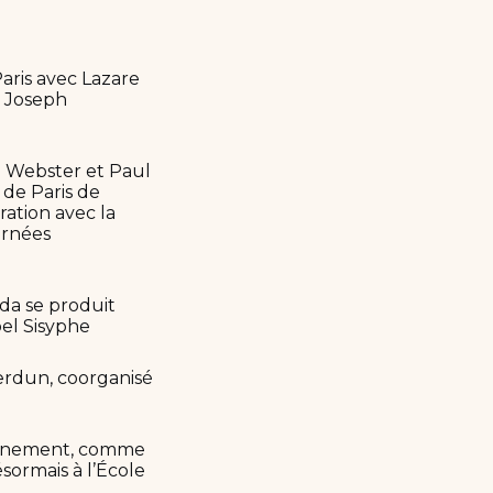
aris avec Lazare
c Joseph
ge Webster et Paul
 de Paris de
ration avec la
urnées
rda se produit
bel Sisyphe
Verdun, coorganisé
.
seignement, comme
sormais à l’École