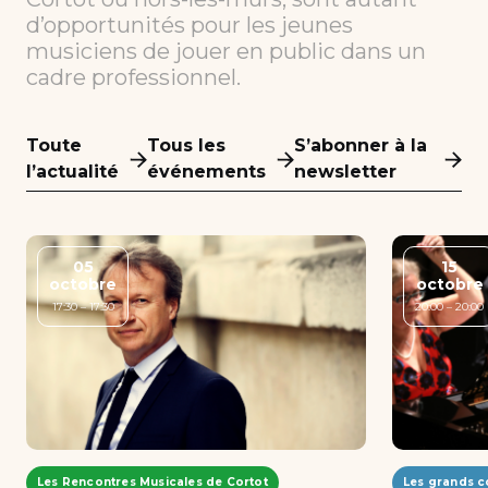
d’opportunités pour les jeunes
musiciens de jouer en public dans un
cadre professionnel.
Toute
Tous les
S’abonner à la
l’actualité
événements
newsletter
05
15
octobre
octobre
17:30 – 17:30
20:00 – 20:00
Les Rencontres Musicales de Cortot
Les grands c