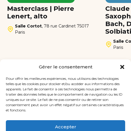
Masterclass | Pierre
Claude 
Lenert, alto
Saxopho
Bach, D
Salle Cortot
,
78 rue Cardinet 75017
Solbiat
Paris
Salle Co
Paris
Gérer le consentement
Les professeurs
Pour offrir les meilleures expériences, nous utilisons des technologies
de l’École
telles que les cookies pour stocker et/ou accéder aux informations des
appareils. Le fait de consentir à ces technologies nous permettra de
traiter des données telles que le comportement de navigation ou les ID
La relation privilégiée élève-professeur
uniques sur ce site. Le fait de ne pas consentir ou de retirer son
consentement peut avoir un effet négatif sur certaines caractéristiques
est au cœur de l’enseignement à l’École,
et fonctions.
qui permet aux professeurs d’adapter
leur pédagogie au profil de chacun des
Accepter
élèves et à leur projet professionnel.