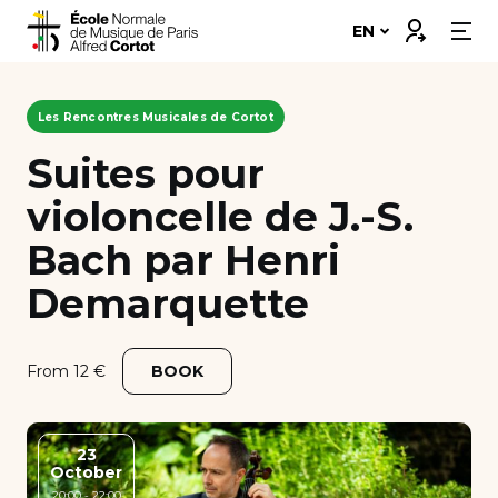
Skip
Connexion
EN
to
content
Our school
Les Rencontres Musicales de Cortot
Departments ➔
Suites pour
violoncelle de J.-S.
Programs ➔
Bach par Henri
Students’ corner
Demarquette
Professional integration
From 12 €
BOOK
Support Us
Scholarships and Financing
23
October
Apply
20:00 - 22:00