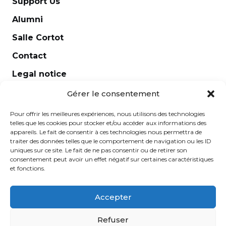
Support Us
Alumni
Salle Cortot
Contact
Legal notice
Newsletter
Gérer le consentement
Pour offrir les meilleures expériences, nous utilisons des technologies
telles que les cookies pour stocker et/ou accéder aux informations des
appareils. Le fait de consentir à ces technologies nous permettra de
traiter des données telles que le comportement de navigation ou les ID
uniques sur ce site. Le fait de ne pas consentir ou de retirer son
consentement peut avoir un effet négatif sur certaines caractéristiques
et fonctions.
Accepter
École Normale de Musique Alfred Cortot © 2025 -
Refuser
Created by
Ginger
-
Caroline de Vibraye