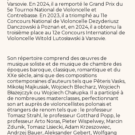
Varsovie. En 2024, il a remporté le Grand Prix du
5e Tournoi National de Violoncelle et
Contrebasse. En 2023, il a triomphé au 11e
Concours National de Violoncelle Dezyderiusz
Danczowski à Poznań et, en 2024, il a obtenu la
troisième place au 12e Concours International de
Violoncelle Witold Lutosławski à Varsovie.
Son répertoire comprend des œuvres de
musique soliste et de musique de chambre des
époques baroque, classique, romantique et du
XXe siècle, ainsi que des compositions
contemporaines d’auteurs tels que Pēteris Vasks,
Mikołaj Majkusiak, Wojciech Blecharz, Wojciech
Błażejczyk ou Wojciech Chałupka. Il a participé à
de nombreuses masterclasses, perfectionnant
son art auprès de violoncellistes polonais et
étrangers de renom tels que : le professeur
Tomasz Strahl, le professeur Gotthard Popp, le
professeur Arto Noras, Pieter Wispelwey, Marcin
Zdunik, Tomasz Lisiecki, Adam Krzeszowiec,
Andrzej Bauer, Aleksander Gebert, Wolfgang