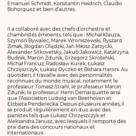
Emanuel Schmidt, Konstantin Heidrich, Claudio
Bohorquez et bien d’autres.
Il a collaboré avec des chefs d’orchestre et
chambristes éminents, tels que : Michał Klauza,
Szymon Bywalec, Marek Wroniszewski, Ryszard
Zimak, Bogdan Olędzki, Jan Miłosz Zarzycki,
Alexander Sitkovetsky, Jakub Jakowicz, Katarzyna
Budnik, Marcin Zdunik, Grzegorz Skrobiński,
Michał Francuz, Radosław Kurek, Łukasz
Chrzęszczyk, Łukasz Dyczko et Bishara Haroni. Au
quotidien, il travaille avec des personnalités
reconnues du monde musical, notamment le
professeur Tomasz Strahl, le professeur Marcin
Zdunik, le professeur Henri Demarquette ainsi
que l’Association Ludwig van Beethoven et
Elżbieta Penderecka. Depuis plusieurs années, il
se produit régulièrement en duo avec des
pianistes tels que Łukasz Chrzęszczyk et
Aleksandra Janusz, avec lesquels il remporte des
prix dans des concours nationaux et
internationaux.