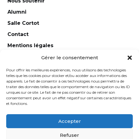
Nous soutenir
Alumni
Salle Cortot
Contact
Mentions légales
Newsletter
Gérer le consentement
Pour offrir les meilleures expériences, nous utilisons des technologies
telles que les cookies pour stocker et/ou accéder aux informations des
appareils. Le fait de consentir à ces technologies nous permettra de
traiter des données telles que le comportement de navigation ou les ID
uniques sur ce site. Le fait de ne pas consentir ou de retirer son
consentement peut avoir un effet négatif sur certaines caractéristiques
et fonctions.
Accepter
École Normale de Musique Alfred Cortot © 2025 - Créé
Refuser
par
Ginger
-
Caroline de Vibraye