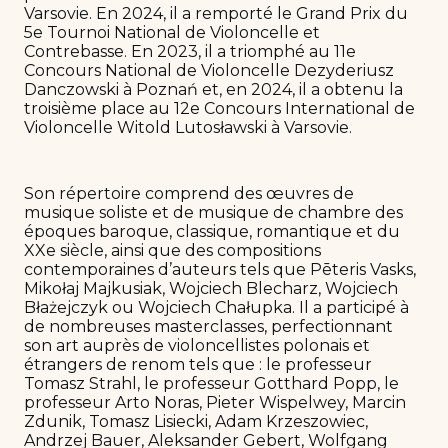
Varsovie. En 2024, il a remporté le Grand Prix du
5e Tournoi National de Violoncelle et
Contrebasse. En 2023, il a triomphé au 11e
Concours National de Violoncelle Dezyderiusz
Danczowski à Poznań et, en 2024, il a obtenu la
troisième place au 12e Concours International de
Violoncelle Witold Lutosławski à Varsovie.
Son répertoire comprend des œuvres de
musique soliste et de musique de chambre des
époques baroque, classique, romantique et du
XXe siècle, ainsi que des compositions
contemporaines d’auteurs tels que Pēteris Vasks,
Mikołaj Majkusiak, Wojciech Blecharz, Wojciech
Błażejczyk ou Wojciech Chałupka. Il a participé à
de nombreuses masterclasses, perfectionnant
son art auprès de violoncellistes polonais et
étrangers de renom tels que : le professeur
Tomasz Strahl, le professeur Gotthard Popp, le
professeur Arto Noras, Pieter Wispelwey, Marcin
Zdunik, Tomasz Lisiecki, Adam Krzeszowiec,
Andrzej Bauer, Aleksander Gebert, Wolfgang