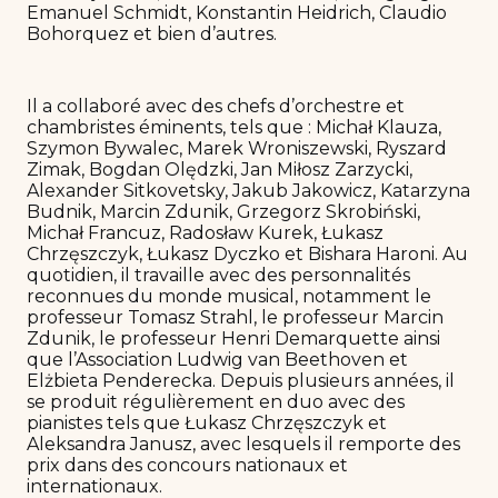
Emanuel Schmidt, Konstantin Heidrich, Claudio
Bohorquez et bien d’autres.
Il a collaboré avec des chefs d’orchestre et
chambristes éminents, tels que : Michał Klauza,
Szymon Bywalec, Marek Wroniszewski, Ryszard
Zimak, Bogdan Olędzki, Jan Miłosz Zarzycki,
Alexander Sitkovetsky, Jakub Jakowicz, Katarzyna
Budnik, Marcin Zdunik, Grzegorz Skrobiński,
Michał Francuz, Radosław Kurek, Łukasz
Chrzęszczyk, Łukasz Dyczko et Bishara Haroni. Au
quotidien, il travaille avec des personnalités
reconnues du monde musical, notamment le
professeur Tomasz Strahl, le professeur Marcin
Zdunik, le professeur Henri Demarquette ainsi
que l’Association Ludwig van Beethoven et
Elżbieta Penderecka. Depuis plusieurs années, il
se produit régulièrement en duo avec des
pianistes tels que Łukasz Chrzęszczyk et
Aleksandra Janusz, avec lesquels il remporte des
prix dans des concours nationaux et
internationaux.