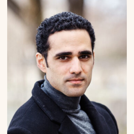
Harmony
Harp
Histoire de la musique / Harmonie Jazz
History and analysis of contemporary music
Horn
Improvisation
Introductory workshop to conducting
ensembles
Jazz
Lyrique moderne
MAO (musique assistée par ordinateur)
Music history
Musical