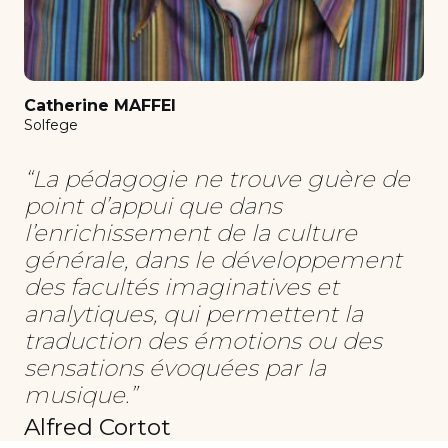
Théatre
transverse flute
Trumpet
Catherine MAFFEI
Viola
Solfege
Violin
“La pédagogie ne trouve guère de
Violin (children)
point d’appui que dans
Violoncelle Jazz
l’enrichissement de la culture
générale, dans le développement
Vocal ensembles
des facultés imaginatives et
analytiques, qui permettent la
traduction des émotions ou des
sensations évoquées par la
musique.”
Alfred Cortot