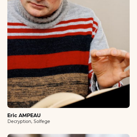
Clarinet
Comédie Musicale
Composition
Conducting orchestra
Contemporain
Counterpoint - Fugue
Decryption
Diction for singers
Double Bass
Ensemble clarinettes
Film scoring
Eric AMPEAU
Flutes set
Decryption
Solfege
Guitar
Harmonisation au clavier