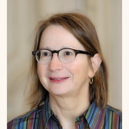
Piccolo
Quatuor à cordes
Role study and lyrical diction
Saxophone
Scene class
Singers deciphering preparation
Singing
Singing direction
Solfege
Solfege (children)
Specialized deciphering repertoire orchestra
cello and double bass
Specialized interpretation of violin and viola
orchestra repertoire