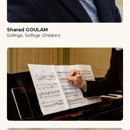
Musical initiation
Musique assistée par ordinateur (MAO)
Oboe
Sharad GOULAM
Orchestration
Solfege
Solfege (children)
Organ
Perfectionnement
Petite clarinette en mi bémol
Piano
Piano (children)
piano abroad
Piano accompaniment
Piano duo
Piano harmony