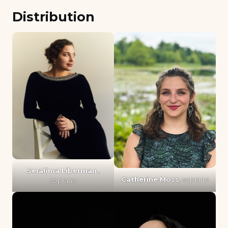
Distribution
Serafima Liberman
,
Catherine Moss
, soprano
soprano