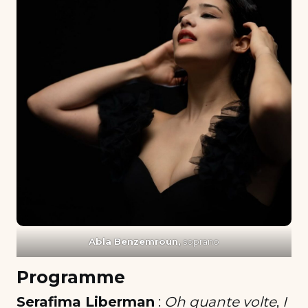
Abla Benzemroun,
soprano
Programme
Serafima Liberman
:
Oh quante volte
,
I