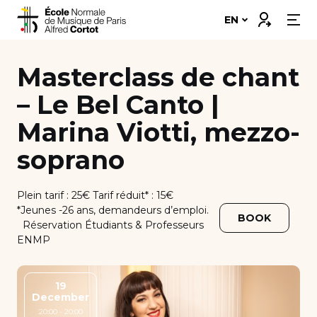
Skip
Connexion
EN
to
content
Our school
Masterclass de chant
Departments ➔
– Le Bel Canto |
Marina Viotti, mezzo-
Programs ➔
soprano
Students’ corner
Plein tarif : 25€ Tarif réduit* : 15€
Professional integration
*Jeunes -26 ans, demandeurs d’emploi.
BOOK
Réservation Étudiants & Professeurs
Support Us
ENMP
Scholarships and Financing
19
December
Apply
20:00 - 20:00