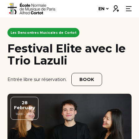
Skip
Connexion
EN
to
content
Our school
Les Rencontres Musicales de Cortot
Departments ➔
Festival Elite avec le
Trio Lazuli
Programs ➔
Students’ corner
Entrée libre sur réservation.
BOOK
Professional integration
28
Support Us
February
14:00 - 14:00
Scholarships and Financing
Apply