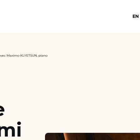
EN
 avec Maximo KLYETSUN, piano
e
emi