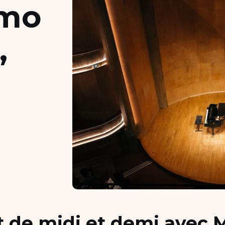
imo
,
t de midi et demi avec