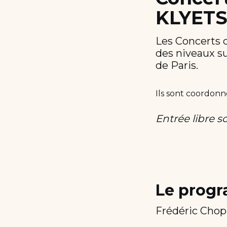
KLYETS
Les Concerts d
des niveaux su
de Paris.
Ils sont coordonn
Entrée libre s
Le prog
Frédéric Chopi