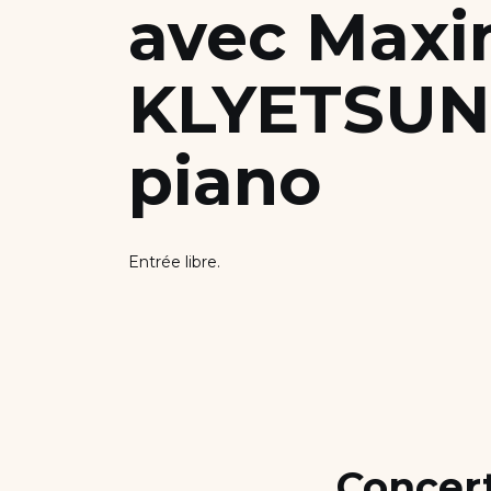
avec Max
Scholarships and Financing
KLYETSUN
Apply
piano
Entrée libre.
Concer