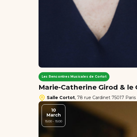
Les Rencontres Musicales de Cortot
Marie-Catherine Girod & l
Salle Cortot
,
78 rue Cardinet 75017 Paris
10
March
15:00 - 15:00