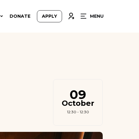
CLOSE
CONNEXION
DONATE
APPLY
MENU
09
October
12:30 - 12:30