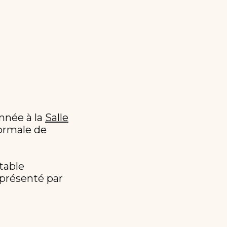
nnée à la
Salle
normale de
table
t présenté par