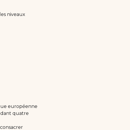
des niveaux
sique européenne
endant quatre
 consacrer