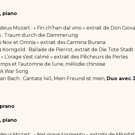
 piano
us Mozart : « Fin ch’han dal vino » extrait de Don Giov
ss : Traum durch die Dämmerung
ies Nox et Omnia » extrait des Carmina Burana
Korngold : Ballade de Pierrot, extrait de Die Tote Stadt
 « L’orage s’est calmé » extrait des Pêcheurs de Perles
emps et l’automne de lune, mélodie chinoise
 A War Song
an Bach : Cantate 140, Mein Freund ist mein,
Duo avec 
oprano
 piano
us Mozart : « Nel grave tormento » extraits de Mitrida