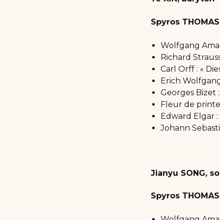
Spyros THOMAS,
Wolfgang Amade
Richard Strau
Carl Orff : « D
Erich Wolfgang 
Georges Bizet :
Fleur de print
Edward Elgar :
Johann Sebasti
Jianyu SONG, s
Spyros THOMAS,
Wolfgang Amade