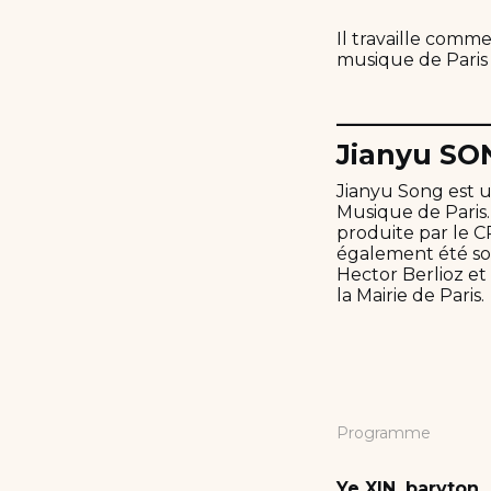
Il travaille comm
musique de Paris 
__________
Jianyu SO
Jianyu Song est 
Musique de Paris.
produite par le C
également été sop
Hector Berlioz et
la Mairie de Paris.
Programme
Ye XIN, baryton