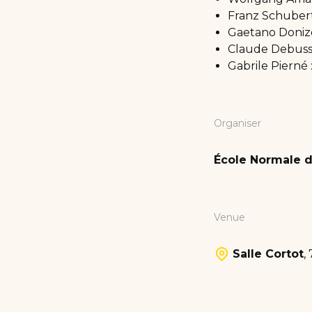
Franz Schubert
Gaetano Donizet
Claude Debussy 
Gabrile Pierné :
Organiser
École Normale d
Venue
Salle Cortot
,