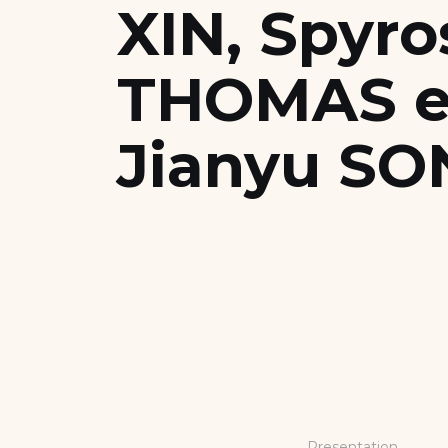
XIN, Spyro
Scholarships and Financing
THOMAS e
Apply
Jianyu SO
Presentation