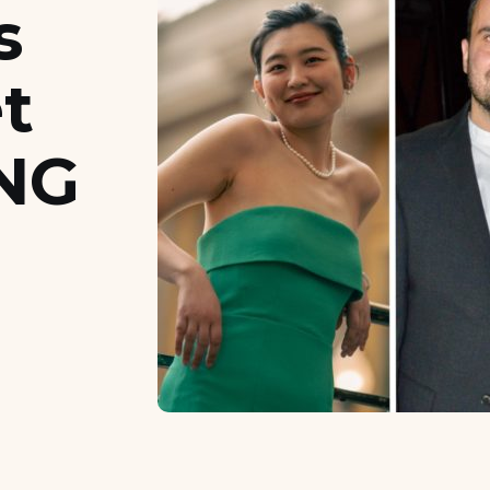
s
t
NG