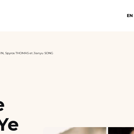
EN
 XIN, Spyros THOMAS et Jianyu SONG
e
Ye