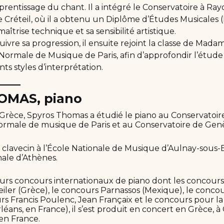
prentissage du chant. Il a intégré le Conservatoire à R
 Créteil, où il a obtenu un Diplôme d’Études Musicales
maîtrise technique et sa sensibilité artistique.
ivre sa progression, il ensuite rejoint la classe de Mada
 Normale de Musique de Paris, afin d’approfondir l’étude d
nts styles d’interprétation.
____
OMAS, piano
Grèce, Spyros Thomas a étudié le piano au Conservatoir
normale de musique de Paris et au Conservatoire de Gen
le clavecin à l’École Nationale de Musique d’Aulnay-sous-Bo
nale d’Athènes.
eurs concours internationaux de piano dont les concour
ler (Grèce), le concours Parnassos (Mexique), le conco
ours Francis Poulenc, Jean Françaix et le concours pour 
rléans, en France), il s’est produit en concert en Grèce, à 
en France.