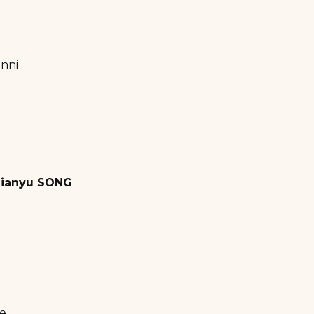
anni
Jianyu SONG
te