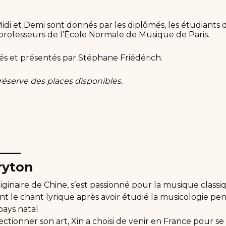
idi et Demi sont donnés par les diplômés, les étudiants 
 professeurs de l’École Normale de Musique de Paris.
és et présentés par Stéphane Friédérich.
 réserve des places disponibles.
____
ryton
riginaire de Chine, s’est passionné pour la musique clas
nt le chant lyrique après avoir étudié la musicologie p
ays natal.
ctionner son art, Xin a choisi de venir en France pour se