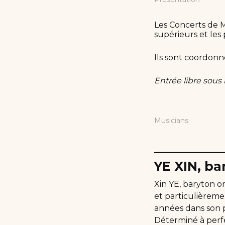
Les Concerts de M
supérieurs et les
Ils sont coordonn
Entrée libre sous
Musicians
__________
YE XIN, ba
Xin YE, baryton o
et particulièreme
années dans son p
Déterminé à perfe