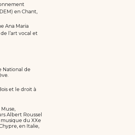
ayonnement
 (DEM) en Chant,
me Ana Maria
e l’art vocal et
e National de
ève.
is et le droit à
s Muse,
urs Albert Roussel
la musique du XXe
Chypre, en Italie,