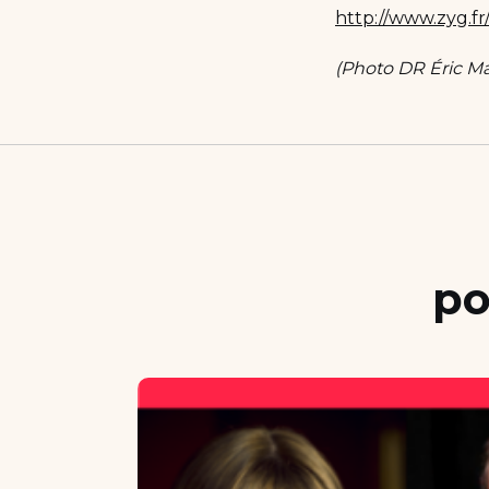
http://www.zyg.fr
(Photo DR Éric M
po