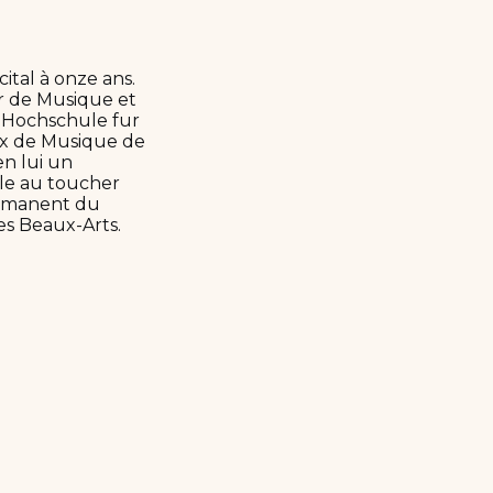
ital à onze ans.
r de Musique et
a Hochschule fur
aux de Musique de
en lui un
ble au toucher
permanent du
es Beaux-Arts.