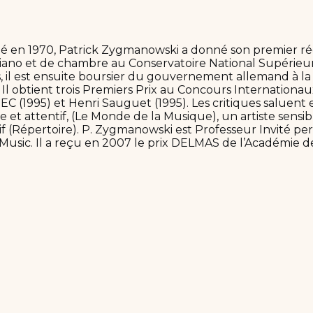
 né en 1970, Patrick Zygmanowski a donné son premier réc
piano et de chambre au Conservatoire National Supérieu
, il est ensuite boursier du gouvernement allemand à l
Il obtient trois Premiers Prix au Concours Internation
EC (1995) et Henri Sauguet (1995). Les critiques saluent 
le et attentif, (Le Monde de la Musique), un artiste sensi
sif (Répertoire). P. Zygmanowski est Professeur Invité 
Music. Il a reçu en 2007 le prix DELMAS de l’Académie d