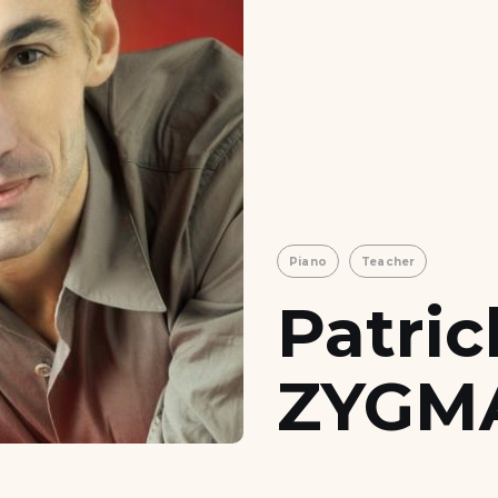
Piano
Teacher
Patric
ZYGM