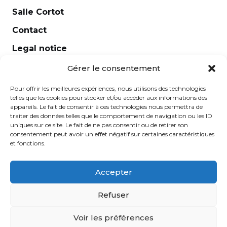
Salle Cortot
Contact
Legal notice
Newsletter
Gérer le consentement
Pour offrir les meilleures expériences, nous utilisons des technologies
telles que les cookies pour stocker et/ou accéder aux informations des
appareils. Le fait de consentir à ces technologies nous permettra de
traiter des données telles que le comportement de navigation ou les ID
uniques sur ce site. Le fait de ne pas consentir ou de retirer son
consentement peut avoir un effet négatif sur certaines caractéristiques
et fonctions.
Accepter
École Normale de Musique Alfred Cortot © 2025 -
Refuser
Created by
Ginger
-
Caroline de Vibraye
Voir les préférences