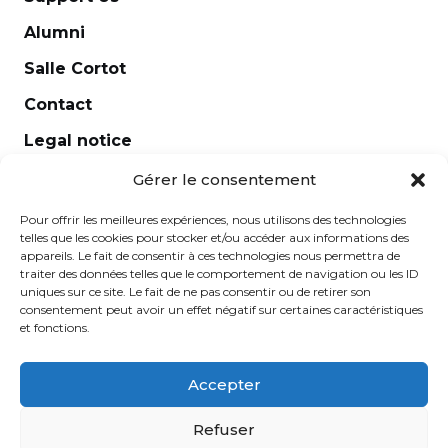
Alumni
Harmony
Harp
Salle Cortot
Histoire de la musique / Harmonie Jazz
Contact
History and analysis of contemporary music
Legal notice
Horn
Newsletter
Gérer le consentement
Improvisation
Pour offrir les meilleures expériences, nous utilisons des technologies
Introductory workshop to conducting
telles que les cookies pour stocker et/ou accéder aux informations des
appareils. Le fait de consentir à ces technologies nous permettra de
ensembles
traiter des données telles que le comportement de navigation ou les ID
uniques sur ce site. Le fait de ne pas consentir ou de retirer son
Jazz
consentement peut avoir un effet négatif sur certaines caractéristiques
Lyrique moderne
et fonctions.
MAO (musique assistée par ordinateur)
Accepter
Music history
École Normale de Musique Alfred Cortot © 2025 -
Refuser
Musical
Created by
Ginger
-
Caroline de Vibraye