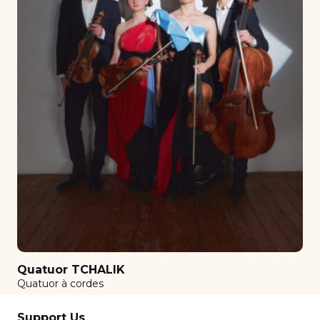
Clarinet
Comédie Musicale
Composition
Conducting orchestra
Contemporain
Counterpoint - Fugue
Decryption
Diction for singers
Double Bass
Ensemble clarinettes
Film scoring
Quatuor TCHALIK
Flutes set
Quatuor à cordes
Guitar
Support Us
Harmonisation au clavier