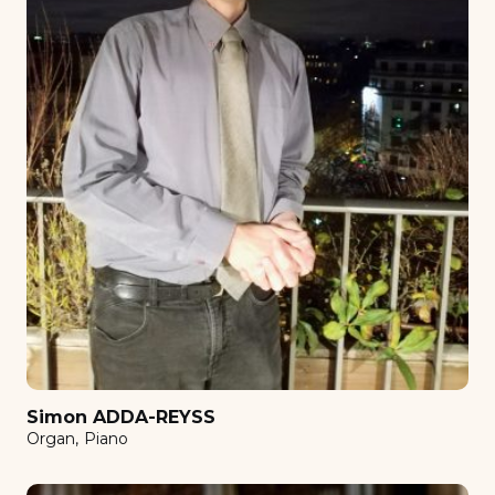
Clarinet
Comédie Musicale
Composition
Conducting orchestra
Contemporain
Counterpoint - Fugue
Decryption
Diction for singers
Double Bass
Ensemble clarinettes
Film scoring
Simon ADDA-REYSS
Flutes set
Organ
Piano
Guitar
Harmonisation au clavier