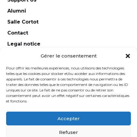
Piccolo
Alumni
Quatuor à cordes
Salle Cortot
Role study and lyrical diction
Contact
Saxophone
Legal notice
Scene class
Newsletter
Singers deciphering preparation
Gérer le consentement
Singing
Pour offrir les meilleures expériences, nous utilisons des technologies
telles que les cookies pour stocker et/ou accéder aux informations des
Singing direction
appareils. Le fait de consentir à ces technologies nous permettra de
traiter des données telles que le comportement de navigation ou les ID
Solfege
uniques sur ce site. Le fait de ne pas consentir ou de retirer son
consentement peut avoir un effet négatif sur certaines caractéristiques
Solfege (children)
et fonctions.
Specialized deciphering repertoire orchestra
cello and double bass
Accepter
Specialized interpretation of violin and viola
École Normale de Musique Alfred Cortot © 2025 -
Refuser
orchestra repertoire
Created by
Ginger
-
Caroline de Vibraye