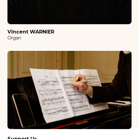
Musical initiation
Musique assistée par ordinateur (MAO)
Oboe
Vincent WARNIER
Orchestration
Organ
Organ
Perfectionnement
Petite clarinette en mi bémol
Piano
Piano (children)
piano abroad
Piano accompaniment
Piano duo
Piano harmony
Support Us