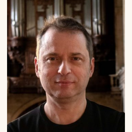
Harmony
Harp
Histoire de la musique / Harmonie Jazz
History and analysis of contemporary music
Horn
Improvisation
Introductory workshop to conducting
ensembles
Jazz
Lyrique moderne
MAO (musique assistée par ordinateur)
Music history
Musical