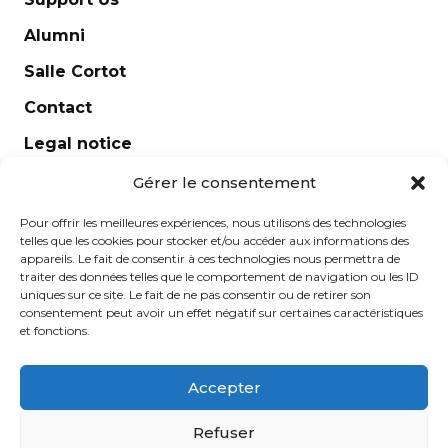
Piccolo
Alumni
Quatuor à cordes
Salle Cortot
Role study and lyrical diction
Contact
Saxophone
Legal notice
Scene class
Newsletter
Singers deciphering preparation
Gérer le consentement
Singing
Pour offrir les meilleures expériences, nous utilisons des technologies
telles que les cookies pour stocker et/ou accéder aux informations des
Singing direction
appareils. Le fait de consentir à ces technologies nous permettra de
traiter des données telles que le comportement de navigation ou les ID
Solfege
uniques sur ce site. Le fait de ne pas consentir ou de retirer son
consentement peut avoir un effet négatif sur certaines caractéristiques
Solfege (children)
et fonctions.
Specialized deciphering repertoire orchestra
cello and double bass
Accepter
Specialized interpretation of violin and viola
École Normale de Musique Alfred Cortot © 2025 -
Refuser
orchestra repertoire
Created by
Ginger
-
Caroline de Vibraye