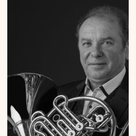
Harmony
Harp
Histoire de la musique / Harmonie Jazz
History and analysis of contemporary music
Horn
Improvisation
Introductory workshop to conducting
ensembles
Jazz
Lyrique moderne
MAO (musique assistée par ordinateur)
Music history
Musical