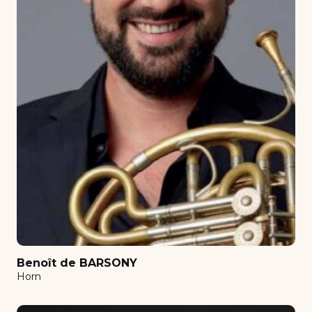
Clarinet
Comédie Musicale
Composition
Conducting orchestra
Contemporain
Counterpoint - Fugue
Decryption
Diction for singers
Double Bass
Ensemble clarinettes
Film scoring
Benoît de BARSONY
Flutes set
Horn
Guitar
Harmonisation au clavier