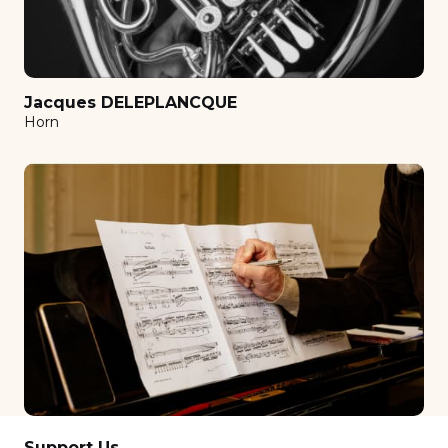
Musical initiation
Musique assistée par ordinateur (MAO)
Oboe
Jacques DELEPLANCQUE
Orchestration
Horn
Organ
Perfectionnement
Petite clarinette en mi bémol
Piano
Piano (children)
piano abroad
Piano accompaniment
Piano duo
Piano harmony
Support Us