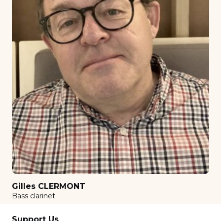
Clarinet
Comédie Musicale
Composition
Conducting orchestra
Contemporain
Counterpoint - Fugue
Decryption
Diction for singers
Double Bass
Ensemble clarinettes
Film scoring
Gilles CLERMONT
Flutes set
Bass clarinet
Guitar
Support Us
Harmonisation au clavier