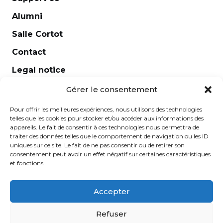
Alumni
Harmony
Harp
Salle Cortot
Histoire de la musique / Harmonie Jazz
Contact
History and analysis of contemporary music
Legal notice
Horn
Newsletter
Gérer le consentement
Improvisation
Pour offrir les meilleures expériences, nous utilisons des technologies
Introductory workshop to conducting
telles que les cookies pour stocker et/ou accéder aux informations des
appareils. Le fait de consentir à ces technologies nous permettra de
ensembles
traiter des données telles que le comportement de navigation ou les ID
uniques sur ce site. Le fait de ne pas consentir ou de retirer son
Jazz
consentement peut avoir un effet négatif sur certaines caractéristiques
Lyrique moderne
et fonctions.
MAO (musique assistée par ordinateur)
Accepter
Music history
École Normale de Musique Alfred Cortot © 2025 -
Refuser
Musical
Created by
Ginger
-
Caroline de Vibraye