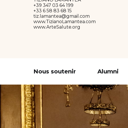
+39 347 03 64 199
+33 6 58 83 68 15
tiz.lamantea@gmail.com
www.TizianoLamantea.com
www.ArteSalute.org
Nous soutenir
Alumni