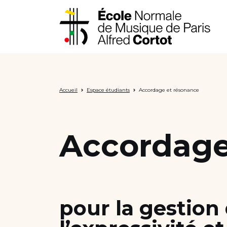
Skip
to
content
Notre école
Accueil
Espace étudiants
Accordage et résonance
Disciplines ➔
Formations ➔
Accordage
Vie étudiante
Insertion professionnelle
pour la gestion 
Bourses et financement