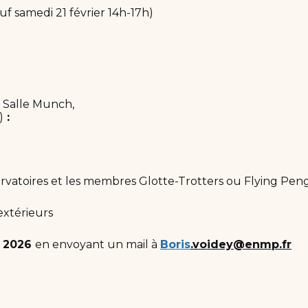
f samedi 21 février 14h-17h)
 Salle Munch,
)
:
ervatoires et les membres Glotte-Trotters ou Flying Pen
extérieurs
r 2026
en envoyant un mail à
Boris
.voidey@enmp.fr