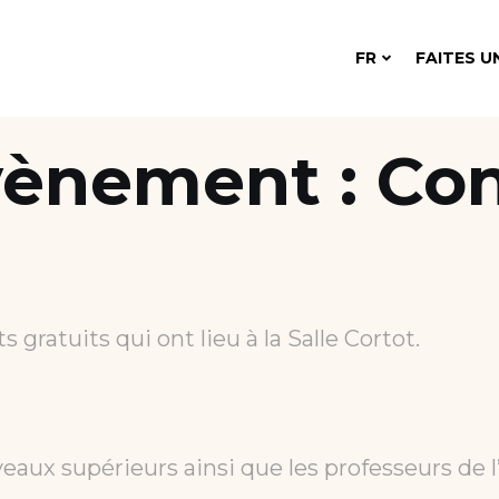
FR
FAITES U
vènement :
Con
gratuits qui ont lieu à la Salle Cortot.
veaux supérieurs ainsi que les professeurs de