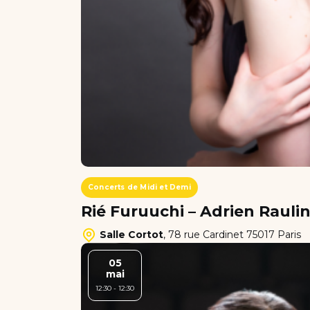
Concerts de Midi et Demi
Rié Furuuchi – Adrien Raulin
Salle Cortot
,
78 rue Cardinet 75017 Paris
05
mai
12:30 - 12:30