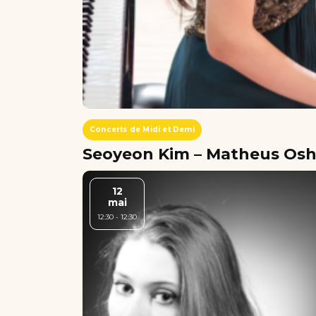
Concerts de Midi et Demi
Seoyeon Kim – Matheus Oshir
12
mai
12:30 - 12:30