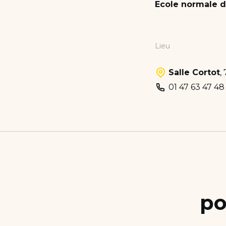
Ecole normale d
Lieu
Salle Cortot
,
01 47 63 47 48
po