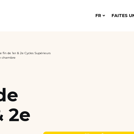
FR
FAITES U
 fin de 1er & 2e Cycles Supérieurs
e chambre
de
& 2e