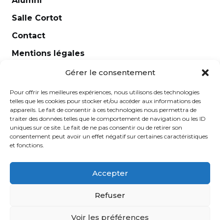
Alumni
Salle Cortot
Contact
Mentions légales
Newsletter
Gérer le consentement
Pour offrir les meilleures expériences, nous utilisons des technologies
telles que les cookies pour stocker et/ou accéder aux informations des
appareils. Le fait de consentir à ces technologies nous permettra de
traiter des données telles que le comportement de navigation ou les ID
uniques sur ce site. Le fait de ne pas consentir ou de retirer son
consentement peut avoir un effet négatif sur certaines caractéristiques
et fonctions.
Accepter
École Normale de Musique Alfred Cortot © 2025 - Créé
Refuser
par
Ginger
-
Caroline de Vibraye
Voir les préférences