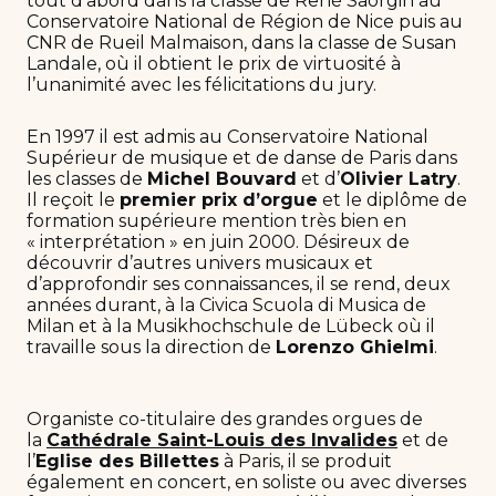
tout d’abord dans la classe de René Saorgin au
Conservatoire National de Région de Nice puis au
CNR de Rueil Malmaison, dans la classe de Susan
Landale, où il obtient le prix de virtuosité à
l’unanimité avec les félicitations du jury.
En 1997 il est admis au Conservatoire National
Supérieur de musique et de danse de Paris dans
les classes de
Michel Bouvard
et d’
Olivier Latry
.
Il reçoit le
premier prix d’orgue
et le diplôme de
formation supérieure mention très bien en
« interprétation » en juin 2000. Désireux de
découvrir d’autres univers musicaux et
d’approfondir ses connaissances, il se rend, deux
années durant, à la Civica Scuola di Musica de
Milan et à la Musikhochschule de Lübeck où il
travaille sous la direction de
Lorenzo Ghielmi
.
Organiste co-titulaire des grandes orgues de
la
Cathédrale Saint-Louis des Invalides
et de
l’
Eglise des Billettes
à Paris, il se produit
également en concert, en soliste ou avec diverses