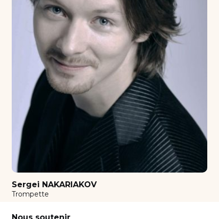
Comédie Musicale
Composition
Composition de musique de film
Contemporain
Contrebasse
Contrepoint - Fugue
Cor
Déchiffrage
Déchiffrage spécialisé répertoire orchestre
violon & alto
Déchiffrage spécialisé répertoire orchestre
violoncelle et contrebasse
Sergei NAKARIAKOV
Diction (chanteurs)
Trompette
Direction d’orchestre
Nous soutenir