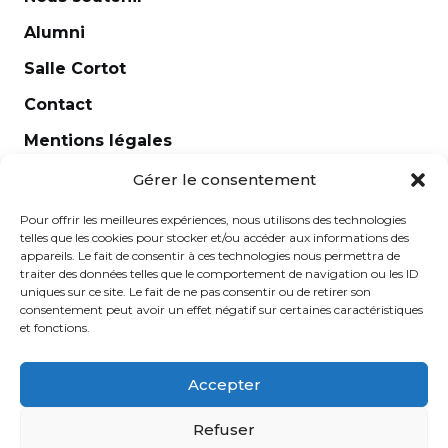
Direction de chant
Alumni
Ensemble Flûtes
Salle Cortot
Ensemble vocaux
Contact
Esthétique et analyse
Mentions légales
Etude de rôles et diction lyrique
Newsletter
Gérer le consentement
Flûte traversière
Guitare
Pour offrir les meilleures expériences, nous utilisons des technologies
telles que les cookies pour stocker et/ou accéder aux informations des
Harmonie
appareils. Le fait de consentir à ces technologies nous permettra de
traiter des données telles que le comportement de navigation ou les ID
Harmonisation au clavier
uniques sur ce site. Le fait de ne pas consentir ou de retirer son
consentement peut avoir un effet négatif sur certaines caractéristiques
Harpe
et fonctions.
Hautbois
Accepter
Histoire de la musique
École Normale de Musique Alfred Cortot © 2025 - Créé
Histoire de la musique / Harmonie Jazz
Refuser
par
Ginger
-
Caroline de Vibraye