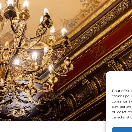
Pour offrir 
cookies pour
consentir à 
comportement
ou de retire
caractéristi