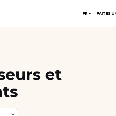
FR
FAITES U
seurs et
nts