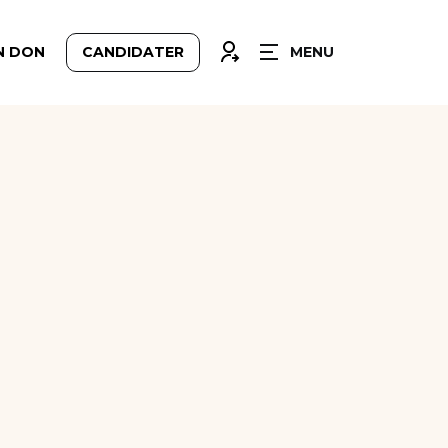
FERMER
CONNEXION
N DON
CANDIDATER
MENU