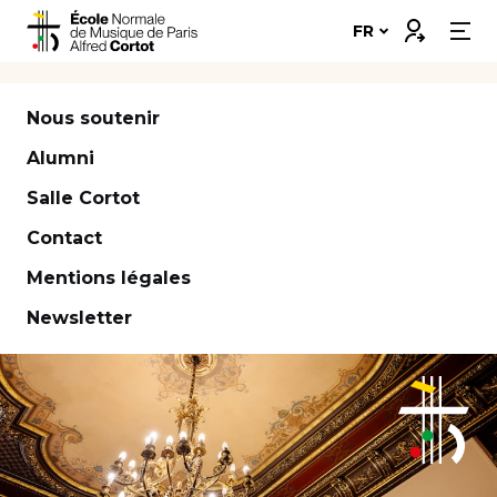
Skip
Connexion
FR
to
content
Notre école
Nous soutenir
Disciplines ➔
Alumni
Salle Cortot
Formations ➔
Contact
Vie étudiante
Mentions légales
Insertion professionnelle
Newsletter
Bourses et financement
Nous soutenir
Candidater