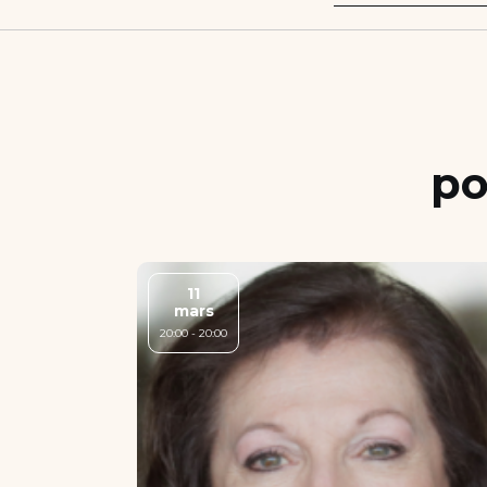
po
11
mars
20:00 - 20:00