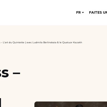
FR
FAITES U
s – L’art du Quintette | avec Ludmila Berlinskaia & le Quatuor Kazakh
s –
|