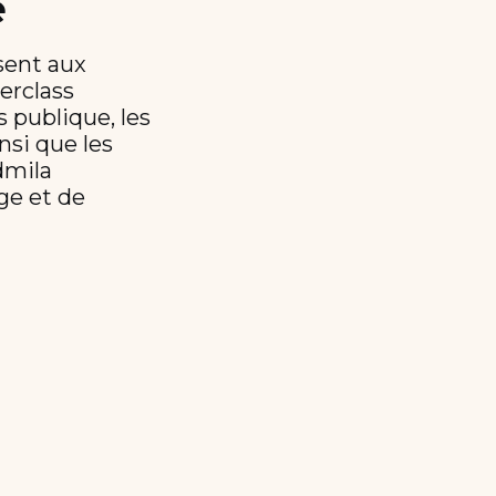
e
sent aux
erclass
s publique, les
nsi que les
dmila
ge et de