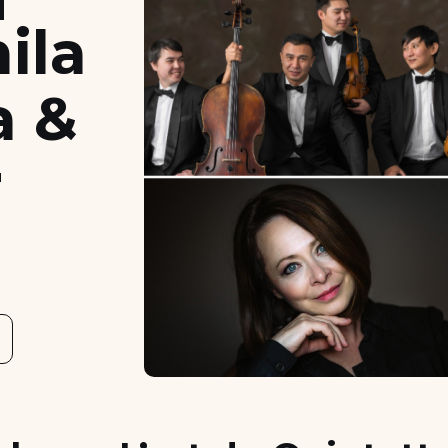
ila
a &
r