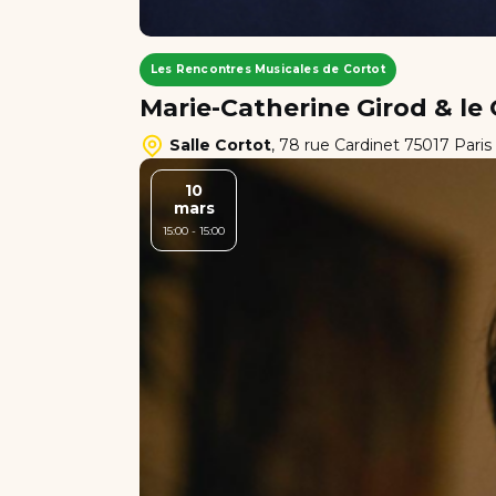
Les Rencontres Musicales de Cortot
Marie-Catherine Girod & l
Salle Cortot
,
78 rue Cardinet 75017 Paris
10
mars
15:00 - 15:00