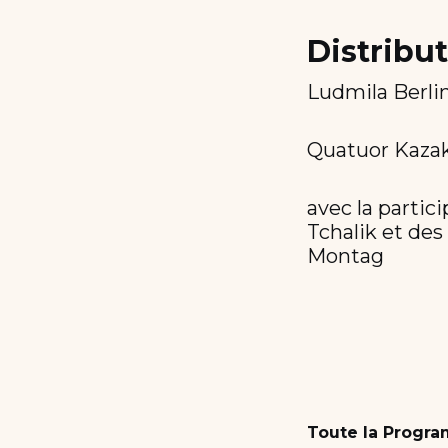
Distribu
Ludmila Berli
Quatuor Kaza
avec la partic
Tchalik et de
Montag
Toute la Progr