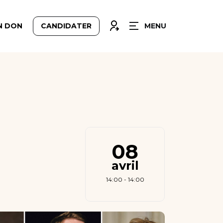
FERMER
CONNEXION
N DON
CANDIDATER
MENU
08
avril
14:00 - 14:00