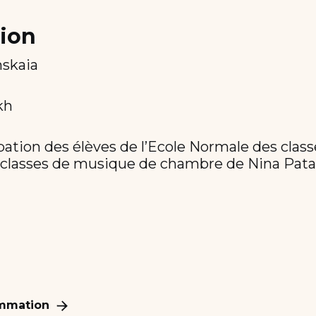
tion
nskaia
kh
ipation des élèves de l’Ecole Normale des clas
s classes de musique de chambre de Nina Pata
ammation