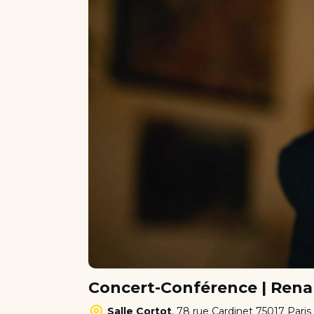
Concert-Conférence | Rena
Salle Cortot
,
78 rue Cardinet 75017 Paris