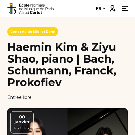
Skip
Connexion
FR
to
content
Notre école
Concerts de Midi et Demi
Disciplines ➔
Haemin Kim & Ziyu
Shao, piano | Bach,
Formations ➔
Schumann, Franck,
Vie étudiante
Prokofiev
Insertion professionnelle
Entrée libre.
Bourses et financement
Nous soutenir
08
janvier
12:30 - 12:30
Candidater