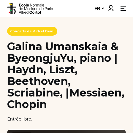
Skip
Connexion
FR
to
content
Notre école
Concerts de Midi et Demi
Disciplines ➔
Galina Umanskaia &
ByeongjuYu, piano |
Formations ➔
Haydn, Liszt,
Vie étudiante
Beethoven,
Insertion professionnelle
Scriabine, |Messiaen,
Bourses et financement
Chopin
Nous soutenir
Entrée libre.
Candidater