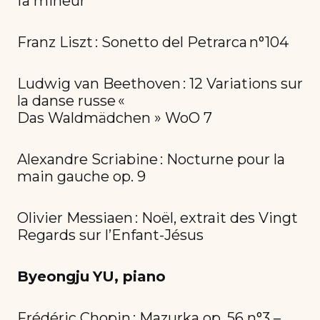
fa mineur
Franz Liszt : Sonetto del Petrarca n°104
Ludwig van Beethoven : 12 Variations sur
la danse russe «
Das Waldmädchen » WoO 7
Alexandre Scriabine : Nocturne pour la
main gauche op. 9
Olivier Messiaen : Noël, extrait des Vingt
Regards sur l’Enfant-Jésus
Byeongju
YU, piano
Frédéric Chopin : Mazurka op. 56 n°3 –