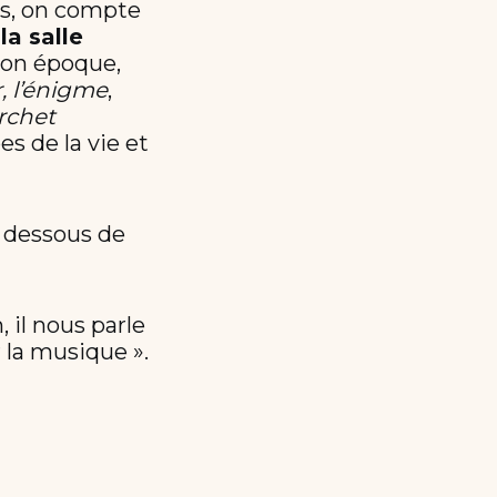
ns, on compte
la salle
son époque,
, l’énigme
,
Archet
s de la vie et
s dessous de
 il nous parle
 la musique ».