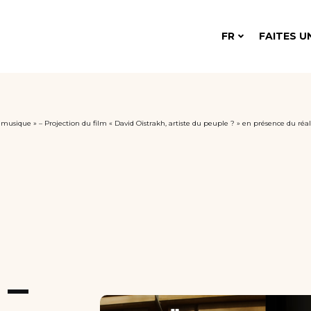
FR
FAITES U
a musique » – Projection du film « David Oïstrakh, artiste du peuple ? » en présence du r
 –