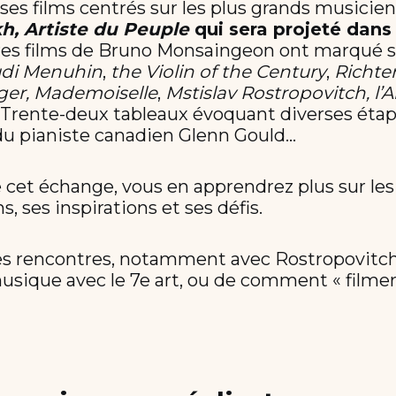
ses films centrés sur les plus grands musicie
kh, Artiste du Peuple
qui sera projeté dans 
es films de Bruno Monsaingeon ont marqué 
di Menuhin
,
the Violin of the Century
,
Richter
ger, Mademoiselle
,
Mstislav Rostropovitch, l’
, Trente-deux tableaux évoquant diverses étape
 du pianiste canadien Glenn Gould…
e cet échange, vous en apprendrez plus sur le
, ses inspirations et ses défis.
res rencontres, notamment avec Rostropovitch,
musique avec le 7e art, ou de comment « filmer