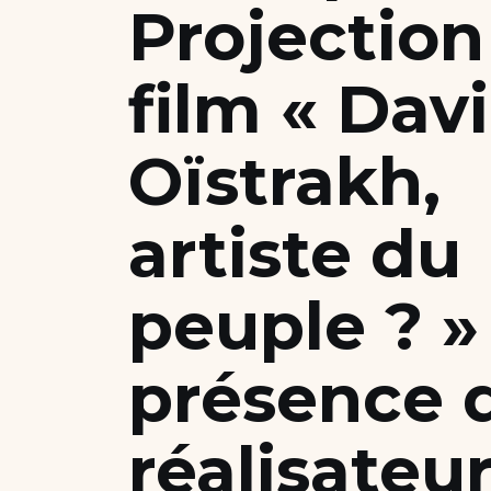
Projection
Nous soutenir
film « Dav
Candidater
Oïstrakh,
artiste du
peuple ? »
présence 
réalisateu