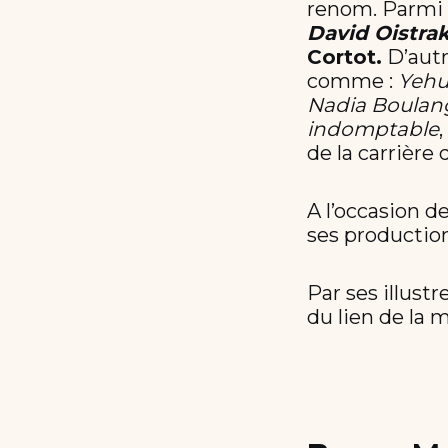
renom. Parmi 
David Oistra
Cortot.
D’autr
comme :
Yehu
Nadia Boulan
indomptable
de la carrière
A l’occasion d
ses productions
Par ses illust
du lien de la 