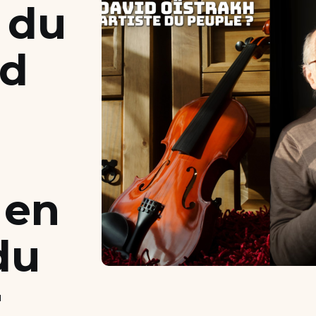
 du
id
 en
du
r