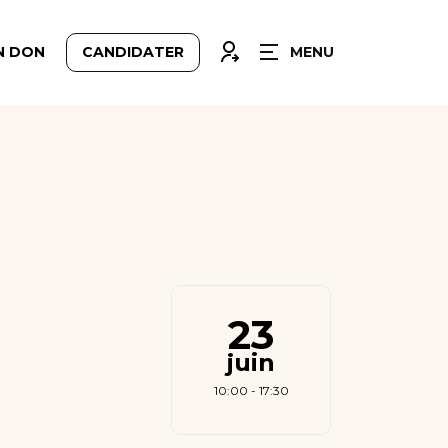
FERMER
CONNEXION
N DON
CANDIDATER
MENU
23
juin
10:00 - 17:30