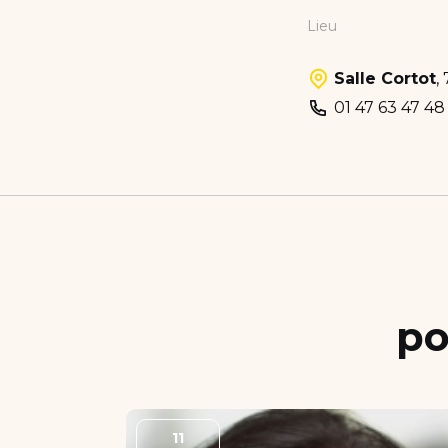
Lieu
Salle Cortot
,
01 47 63 47 48
po
11