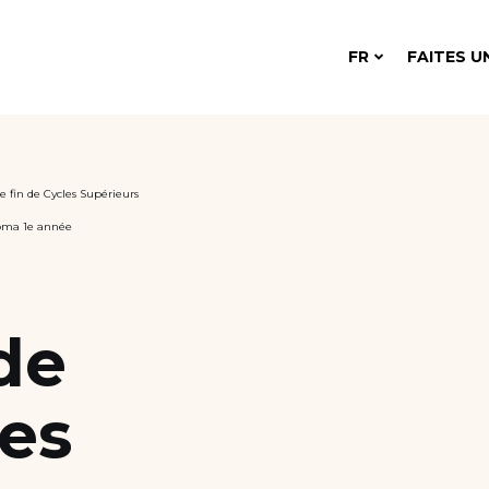
FR
FAITES U
e fin de Cycles Supérieurs
loma 1e année
de
les