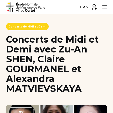
Skip
Connexion
FR
to
content
Notre école
Concerts de Midi et Demi
Disciplines ➔
Concerts de Midi et
Demi avec Zu-An
Formations ➔
SHEN, Claire
Vie étudiante
GOURMANEL et
Insertion professionnelle
Alexandra
Bourses et financement
MATVIEVSKAYA
Nous soutenir
Candidater
07