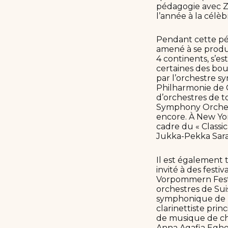
pédagogie avec Zo
l’année à la cél
Pendant cette pér
amené à se produi
4 continents, s’e
certaines des bou
par l’orchestre s
Philharmonie de Co
d’orchestres de to
Symphony Orchest
encore. À New York
cadre du « Classic
Jukka-Pekka Saras
Il est également 
invité à des fest
Vorpommern Festi
orchestres de Su
symphonique de Bâ
clarinettiste pri
de musique de cha
Anna Agafia Eghol