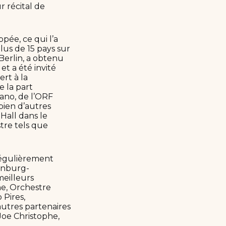
r récital de
pée, ce qui l’a
lus de 15 pays sur
Berlin, a obtenu
et a été invité
rt à la
e la part
lano, de l’ORF
bien d’autres
 Hall dans le
stre tels que
régulièrement
lenburg-
meilleurs
ne, Orchestre
 Pires,
autres partenaires
Joe Christophe,