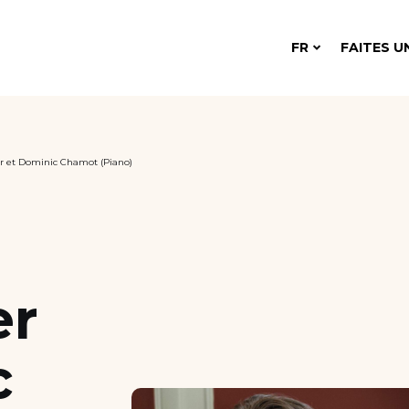
FR
FAITES U
r et Dominic Chamot (Piano)
er
c