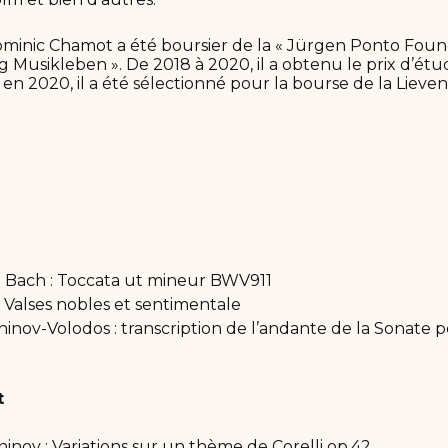
ominic Chamot a été boursier de la « Jürgen Ponto Found
 Musikleben ». De 2018 à 2020, il a obtenu le prix d’ét
en 2020, il a été sélectionné pour la bourse de la Lieve
 Bach : Toccata ut mineur BWV911
 Valses nobles et sentimentale
nov-Volodos : transcription de l’andante de la Sonate p
t
nov : Variations sur un thème de Corelli op.42