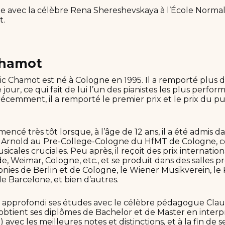
ie avec la célèbre Rena Shereshevskaya à l’École Norm
t.
Chamot
ic Chamot est né à Cologne en 1995. Il a remporté plus d
our, ce qui fait de lui l’un des pianistes les plus perfor
récemment, il a remporté le premier prix et le prix du p
encé très tôt lorsque, à l’âge de 12 ans, il a été admis da
a Arnold au Pre-College-Cologne du HfMT de Cologne, ce
icales cruciales. Peu après, il reçoit des prix internation
, Weimar, Cologne, etc., et se produit dans des salles pr
nies de Berlin et de Cologne, le Wiener Musikverein, le 
e Barcelone, et bien d’autres.
 approfondi ses études avec le célèbre pédagogue Clau
 obtient ses diplômes de Bachelor et de Master en interp
e) avec les meilleures notes et distinctions, et à la fin de