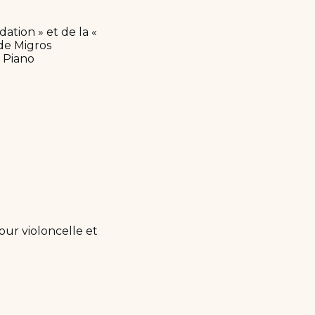
ation » et de la «
ude Migros
n Piano
our violoncelle et