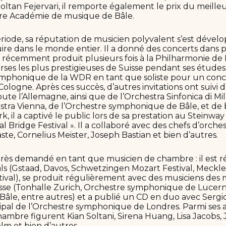
ltan Fejervari, il remporte également le prix du meilleu
èbre Académie de musique de Bâle.
iode, sa réputation de musicien polyvalent s’est dévelop
re dans le monde entier. Il a donné des concerts dans p
st récemment produit plusieurs fois à la Philharmonie de 
rses les plus prestigieuses de Suisse pendant ses études 
ymphonique de la WDR en tant que soliste pour un conce
logne. Après ces succès, d’autres invitations ont suivi d
ute l’Allemagne, ainsi que de l’Orchestra Sinfonica di Mi
ra Vienna, de l’Orchestre symphonique de Bâle, et de 
, il a captivé le public lors de sa prestation au Steinway
al Bridge Festival ». Il a collaboré avec des chefs d’orche
te, Cornelius Meister, Joseph Bastian et bien d’autres.
très demandé en tant que musicien de chambre : il est 
ivals (Gstaad, Davos, Schwetzingen Mozart Festival, Meck
val), se produit régulièrement avec des musiciens des 
isse (Tonhalle Zurich, Orchestre symphonique de Lucer
le, entre autres) et a publié un CD en duo avec Sergio
ncipal de l’Orchestre symphonique de Londres. Parmi ses 
mbre figurent Kian Soltani, Sirena Huang, Lisa Jacobs, 
m et bien d’autres.