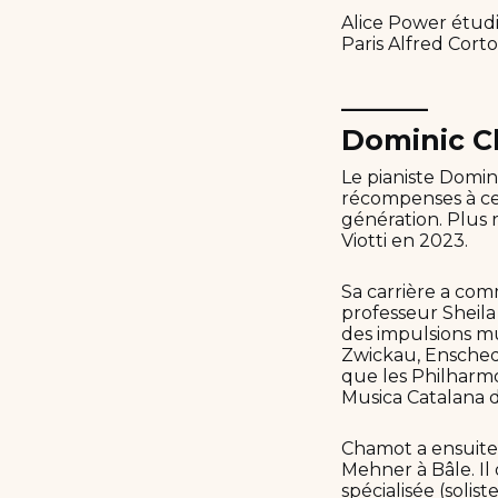
Alice Power étud
Paris Alfred Corto
______
Dominic 
Le pianiste Domin
récompenses à ce j
génération. Plus 
Viotti en 2023.
Sa carrière a comm
professeur Sheil
des impulsions mus
Zwickau, Enschede
que les Philharmo
Musica Catalana d
Chamot a ensuite
Mehner à Bâle. Il
spécialisée (solist