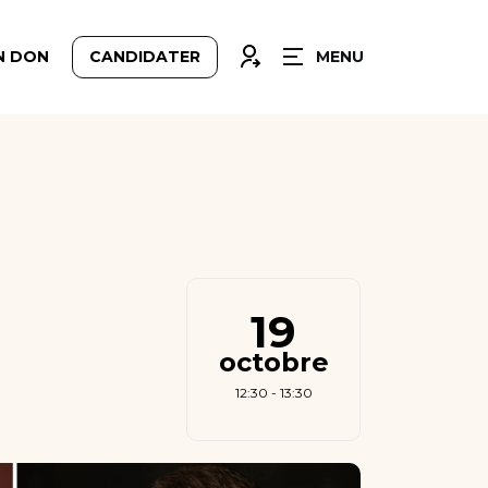
FERMER
CONNEXION
N DON
CANDIDATER
MENU
19
octobre
12:30 - 13:30