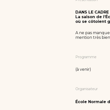
DANS LE CADRE
La saison de l’
où se côtoient g
A ne pas manquer,
mention très bien
Programme
(à venir)
Organisateur
École Normale d