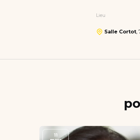
Lieu
Salle Cortot
,
po
11