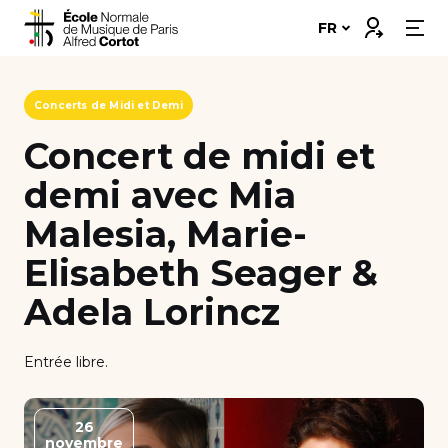
Skip
Connexion
FR
to
content
Notre école
Concerts de Midi et Demi
Disciplines ➔
Concert de midi et
demi avec Mia
Formations ➔
Malesia, Marie-
Vie étudiante
Elisabeth Seager &
Insertion professionnelle
Adela Lorincz
Bourses et financement
Entrée libre.
Nous soutenir
26
Candidater
novembre