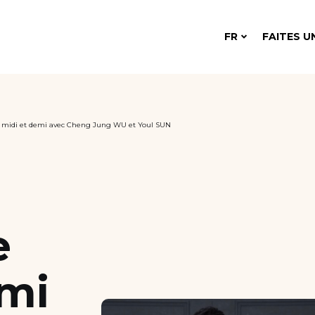
FR
FAITES U
e midi et demi avec Cheng Jung WU et Youl SUN
e
emi