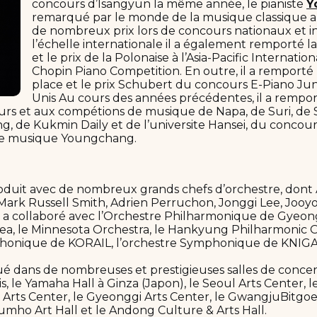
concours d’Isangyun la même année, le pianiste
Y
remarqué par le monde de la musique classique a
de nombreux prix lors de concours nationaux et i
l’échelle internationale il a également remporté l
et le prix de la Polonaise à l’Asia-Pacific Internatio
Chopin Piano Competition. En outre, il a remporté
place et le prix Schubert du concours E-Piano Jun
Unis Au cours des années précédentes, il a rempor
urs et aux compétions de musique de Napa, de Suri, de
 de Kukmin Daily et de l’universite Hansei, du concou
de musique Youngchang.
oduit avec de nombreux grands chefs d’orchestre, dont 
 Mark Russell Smith, Adrien Perruchon, Jonggi Lee, Joo
 a collaboré avec l’Orchestre Philharmonique de Gyeong
ea, le Minnesota Orchestra, le Hankyung Philharmonic O
honique de KORAIL, l’orchestre Symphonique de KNIGA
ué dans de nombreuses et prestigieuses salles de concert
is, le Yamaha Hall à Ginza (Japon), le Seoul Arts Center, 
 Arts Center, le Gyeonggi Arts Center, le GwangjuBitgoe
Kumho Art Hall et le Andong Culture & Arts Hall.