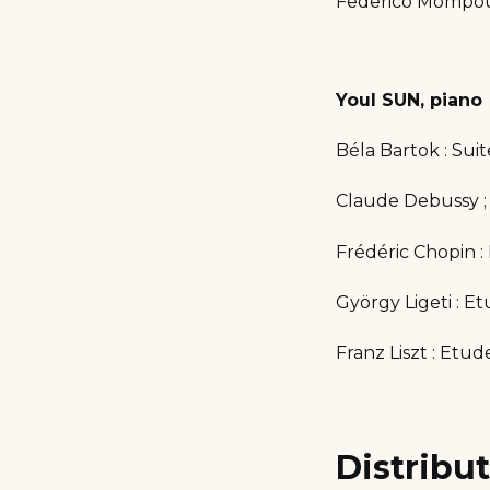
Federico Mompou 
Youl SUN, piano
Béla Bartok : Suit
Claude Debussy ; 
Frédéric Chopin :
György Ligeti : Et
Franz Liszt : Etu
Distribu