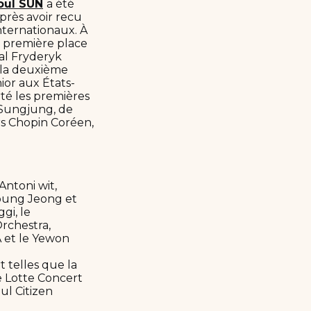
oul SUN
a été
près avoir recu
nternationaux. À
a première place
nal Fryderyk
 la deuxième
ior aux États-
té les premières
 Sungjung, de
rs Chopin Coréen,
Antoni wit,
young Jeong et
gi, le
rchestra,
 et le Yewon
 telles que la
le Lotte Concert
ul Citizen