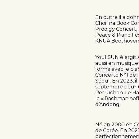
En outre il a donn
Choi Ina Book Co
Prodigy Concert, 
Peace & Piano Fes
KNUA Beethoven 2
Youl SUN élargit 
aussi en musique 
formé avec le pian
Concerto N°1 de F
Séoul. En 2023, il
septembre pour u
Perruchon. Le Har
la « Rachmaninoff
d’Andong.
Né en 2000 en Cor
de Corée. En 2023
perfectionnement.