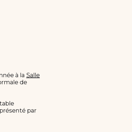
nnée à la
Salle
normale de
table
t présenté par