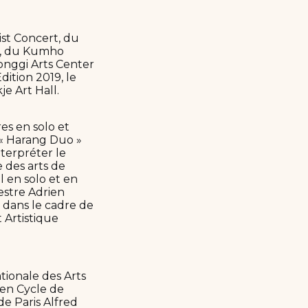
ist Concert, du
t, du Kumho
onggi Arts Center
ition 2019, le
e Art Hall.
es en solo et
 « Harang Duo »
nterpréter le
 des arts de
l en solo et en
estre Adrien
 dans le cadre de
 Artistique
tionale des Arts
 en Cycle de
e Paris Alfred