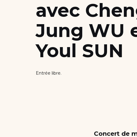
avec Chen
Nous soutenir
Jung WU 
Candidater
Youl SUN
Entrée libre.
Concert de m