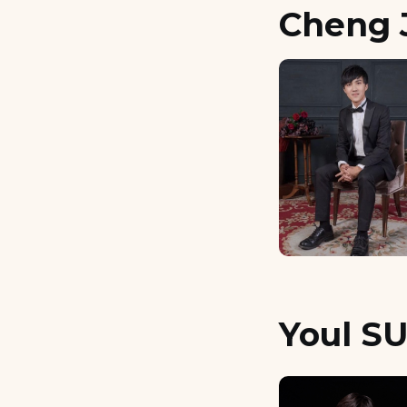
Cheng 
Youl SU