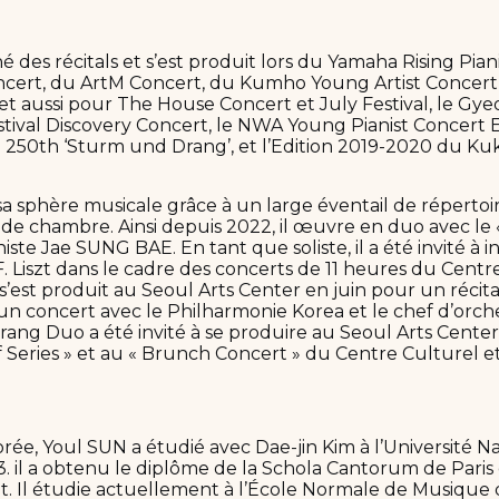
é des récitals et s’est produit lors du Yamaha Rising Pian
ncert, du ArtM Concert, du Kumho Young Artist Concer
et aussi pour The House Concert et July Festival, le Gye
tival Discovery Concert, le NWA Young Pianist Concert Ed
50th ‘Sturm und Drang’, et l’Edition 2019-2020 du Kukj
sa sphère musicale grâce à un large éventail de répertoir
de chambre. Ainsi depuis 2022, il œuvre en duo avec le
iste Jae SUNG BAE. En tant que soliste, il a été invité à i
. Liszt dans le cadre des concerts de 11 heures du Centre
 s’est produit au Seoul Arts Center en juin pour un récita
n concert avec le Philharmonie Korea et le chef d’orch
ang Duo a été invité à se produire au Seoul Arts Center
 Series » et au « Brunch Concert » du Centre Culturel et
ée, Youl SUN a étudié avec Dae-jin Kim à l’Université Na
. il a obtenu le diplôme de la Schola Cantorum de Paris
 Il étudie actuellement à l’École Normale de Musique d