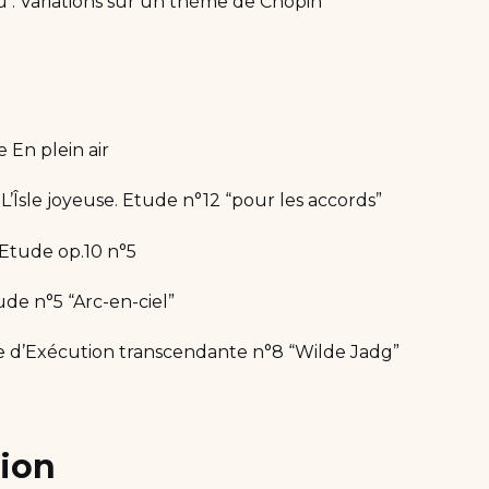
: Variations sur un thème de Chopin
e En plein air
L’Îsle joyeuse. Etude n°12 “pour les accords”
 Etude op.10 n°5
ude n°5 “Arc-en-ciel”
de d’Exécution transcendante n°8 “Wilde Jadg”
tion