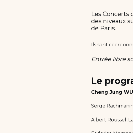
Les Concerts d
des niveaux su
de Paris.
Ils sont coordonn
Entrée libre s
Le prog
Cheng Jung WU,
Serge Rachmanino
Albert Roussel :