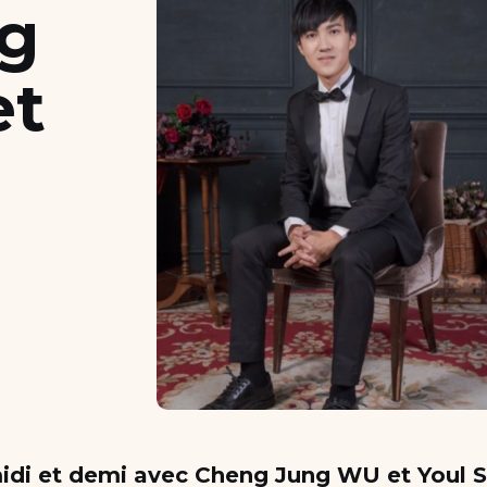
g
et
idi et demi avec Cheng Jung WU et Youl 