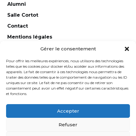
Alumni
Salle Cortot
Contact
Mentions légales
Newsletter
Gérer le consentement
Pour offrir les meilleures expériences, nous utilisons des technologies
telles que les cookies pour stocker et/ou accéder aux informations des
appareils. Le fait de consentir à ces technologies nous permettra de
traiter des données telles que le comportement de navigation ou les ID
uniques sur ce site. Le fait de ne pas consentir ou de retirer son
consentement peut avoir un effet négatif sur certaines caractéristiques
et fonctions.
Accepter
École Normale de Musique Alfred Cortot © 2025 - Créé
Refuser
par
Ginger
-
Caroline de Vibraye