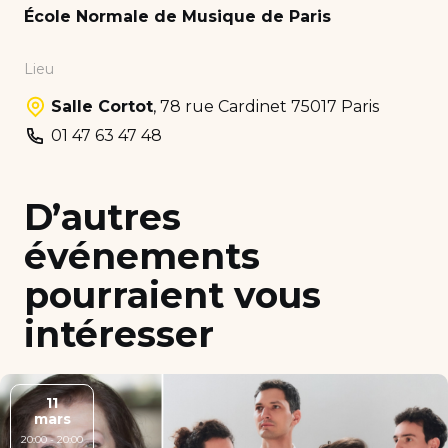
École Normale de Musique de Paris
Lieu
Salle Cortot
,
78 rue Cardinet 75017 Paris
01 47 63 47 48
D’autres
événements
pourraient vous
intéresser
11
mars
20:00 - 20:00