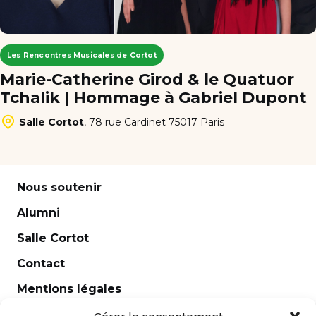
Les Rencontres Musicales de Cortot
Marie-Catherine Girod & le Quatuor
Tchalik | Hommage à Gabriel Dupont
Salle Cortot
,
78 rue Cardinet 75017 Paris
Nous soutenir
Alumni
Salle Cortot
Contact
Mentions légales
Newsletter