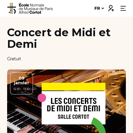
Skip
Connexion
FR
to
content
Notre école
Concert de Midi et
Disciplines ➔
Demi
Formations ➔
Gratuit
Vie étudiante
09
janvier
Insertion professionnelle
12:30 - 13:30
Bourses et financement
Nous soutenir
Candidater