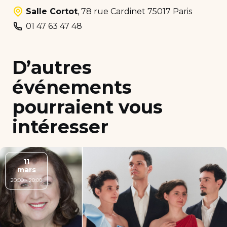
Salle Cortot
,
78 rue Cardinet 75017 Paris
01 47 63 47 48
D’autres
événements
pourraient vous
intéresser
11
mars
20:00 - 20:00