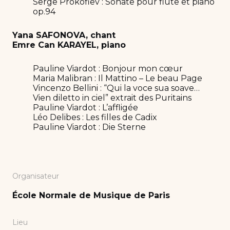
Serge Prokofiev : Sonate pour flûte et piano
op.94
Yana SAFONOVA, chant
Emre Can KARAYEL, piano
Pauline Viardot : Bonjour mon cœur
Maria Malibran : Il Mattino – Le beau Page
Vincenzo Bellini : “Qui la voce sua soave…
Vien diletto in ciel” extrait des Puritains
Pauline Viardot : L’affligée
Léo Delibes : Les filles de Cadix
Pauline Viardot : Die Sterne
Organisateur
École Normale de Musique de Paris
Lieu