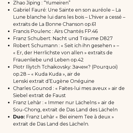
Zhao Jiping : “Yumeiren”
Gabriel Fauré: Une Sainte en son auréole – La
Lune blanche lui dans les bois – L’hiver a cessé –
extraits de La Bonne Chanson op.61
Francis Poulenc : Airs Chantés FP.46
Franz Schubert: Nacht und Träume D827
Robert Schumann : « Seit ich ihn gesehen » –
« Er, der Herrlichste von allen » extraits de
Frauenliebe und Leben op.42
Piotr Iliytch Tchaikovsky: Зачем? (Pourquoi)
op.28 – « Kuda Kuda », air de
Lenski extrait d’Eugène Onéguine
Charles Gounod : « Faites-lui mes aveux » air de
Siebel extrait de Faust
Franz Lehàr : « Immer nur Lächelns » air de
Sou-Chong, extrait de Das Land des Lächeln
Duo:
Franz Lehàr «
Bei einem Tee à deux »
extrait de Das Land des Lächeln.