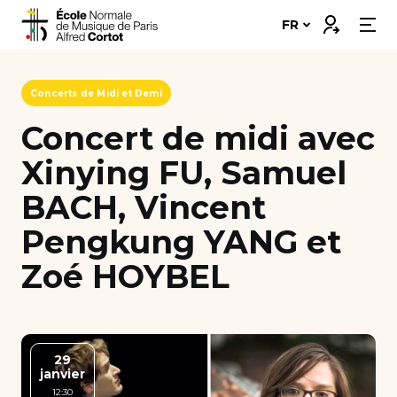
Skip
Connexion
FR
to
content
Notre école
Concerts de Midi et Demi
Disciplines ➔
Concert de midi avec
Xinying FU, Samuel
Formations ➔
BACH, Vincent
Vie étudiante
Pengkung YANG et
Insertion professionnelle
Zoé HOYBEL
Bourses et financement
Nous soutenir
29
janvier
Candidater
12:30