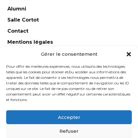
Alumni
Salle Cortot
Contact
Mentions légales
Newsletter
Gérer le consentement
Pour offrir les meilleures expériences, nous utilisons des technologies
telles que les cookies pour stocker et/ou accéder aux informations des
appareils. Le fait de consentir à ces technologies nous permettra de
traiter des données telles que le comportement de navigation ou les ID
uniques sur ce site. Le fait de ne pas consentir ou de retirer son
consentement peut avoir un effet négatif sur certaines caractéristiques
et fonctions.
Accepter
École Normale de Musique Alfred Cortot © 2025 - Créé
Refuser
par
Ginger
-
Caroline de Vibraye