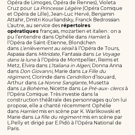
Opéra de Limoges, Opéra de Rennes), Violeta
Cruz pour
La Princesse Légère
(Opéra Comique
et Opéra de Lille), Jean-Luc Hervé, Benjamin
Attahir, Dmitri Kourliandsky, Franck Bedrossian.
L’autre, au service des
répertoires
opératiques
français, mozartien et italien : on a
pu l’entendre dans Ophélie dans
Hamlet
à
l’Opéra de Saint-Etienne, Blondchen
dans
L’enlèvement au sérail
à l’Opéra de Tours,
Aspasia dans
Mitridate
, Fantasia dans
Le Voyage
dans la lune
à l’Opéra de Montpellier, Reims et
Metz, Elvira dans
L’Italiana in Algeri
, Donna Anna
dans
Don Giovanni
, Marie dans
La Fille du
régiment
, Clorinde dans
Cendrillon
d’Isouard,
Arthur dans
La Nonne Sanglante
, Musetta
dans
La Bohème
, Nicette dans
Le Pré-aux- clercs
à
l’Opéra Comique. Très investie dans la
construction théâtrale des personnages qu’on lui
propose, elle a chanté récemment Ophélie
dans
Hamlet
mis en scène par K. Warlikowski et
Marie dans
La fille du régiment
mis en scène par
L.Pelly et dirigé par E.Pidò à l’Opéra National de
Paris.