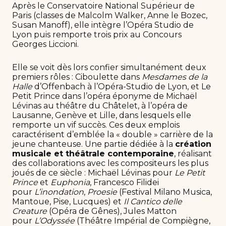
Après le Conservatoire National Supérieur de
Paris (classes de Malcolm Walker, Anne le Bozec,
Susan Manoff), elle intègre l’Opéra Studio de
Lyon puis remporte trois prix au Concours
Georges Liccioni.
Elle se voit dès lors confier simultanément deux
premiers rôles : Ciboulette dans
Mesdames de la
Halle
d’Offenbach à l’Opéra-Studio de Lyon, et Le
Petit Prince dans l’opéra éponyme de Michaël
Lévinas au théâtre du Châtelet, à l’opéra de
Lausanne, Genève et Lille, dans lesquels elle
remporte un vif succès. Ces deux emplois
caractérisent d’emblée la « double » carrière de la
jeune chanteuse. Une partie dédiée à la
création
musicale et théâtrale contemporaine
, réalisant
des collaborations avec les compositeurs les plus
joués de ce siècle : Michaël Lévinas pour
Le Petit
Prince
et
Euphonia
, Francesco Filidei
pour
L’inondation
,
Proesie
(Festival Milano Musica,
Mantoue, Pise, Lucques) et
Il Cantico delle
Creature
(Opéra de Gênes), Jules Matton
pour
L’Odyssée
(Théâtre Impérial de Compiègne,