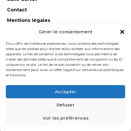
Contact
Mentions légales
Newsletter
Gérer le consentement
Pour offrir les meilleures expériences, nous utilisons des technologies
telles que les cookies pour stocker et/ou accéder aux informations des
appareils. Le fait de consentir à ces technologies nous permettra de
traiter des données telles que le comportement de navigation ou les ID
uniques sur ce site. Le fait de ne pas consentir ou de retirer son
consentement peut avoir un effet négatif sur certaines caractéristiques
et fonctions.
Accepter
École Normale de Musique Alfred Cortot © 2025 - Créé
Refuser
par
Ginger
-
Caroline de Vibraye
Voir les préférences