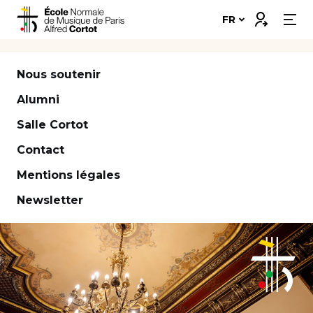
Skip
Connexion
FR
to
content
Notre école
Nous soutenir
Disciplines ➔
Alumni
Salle Cortot
Formations ➔
Contact
Vie étudiante
Mentions légales
Insertion professionnelle
Newsletter
Bourses et financement
Nous soutenir
Candidater