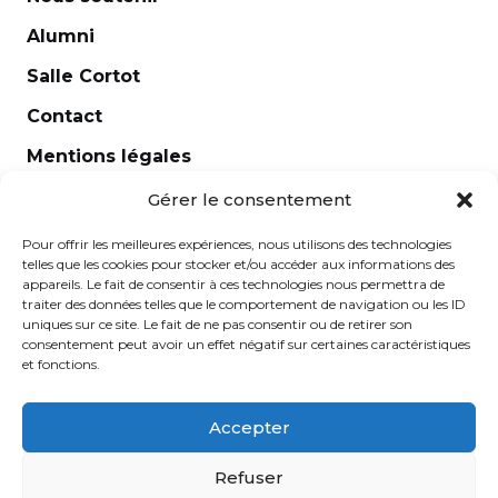
Direction de chant
Alumni
Ensemble Flûtes
Salle Cortot
Ensemble vocaux
Contact
Esthétique et analyse
Mentions légales
Etude de rôles et diction lyrique
Newsletter
Gérer le consentement
Flûte traversière
Guitare
Pour offrir les meilleures expériences, nous utilisons des technologies
telles que les cookies pour stocker et/ou accéder aux informations des
Harmonie
appareils. Le fait de consentir à ces technologies nous permettra de
traiter des données telles que le comportement de navigation ou les ID
Harmonisation au clavier
uniques sur ce site. Le fait de ne pas consentir ou de retirer son
consentement peut avoir un effet négatif sur certaines caractéristiques
Harpe
et fonctions.
Hautbois
Accepter
Histoire de la musique
École Normale de Musique Alfred Cortot © 2025 - Créé
Histoire de la musique / Harmonie Jazz
Refuser
par
Ginger
-
Caroline de Vibraye