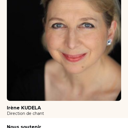
Comédie Musicale
Composition
Composition de musique de film
Contemporain
Contrebasse
Contrepoint - Fugue
Cor
Déchiffrage
Déchiffrage spécialisé répertoire orchestre
violon & alto
Déchiffrage spécialisé répertoire orchestre
violoncelle et contrebasse
Irène KUDELA
Diction (chanteurs)
Direction de chant
Direction d’orchestre
Nous soutenir