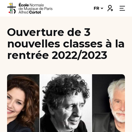
Skip
Connexion
FR
to
content
Notre école
Ouverture de 3
Disciplines ➔
nouvelles classes à la
rentrée 2022/2023
Formations ➔
Vie étudiante
Insertion professionnelle
Bourses et financement
Nous soutenir
Candidater